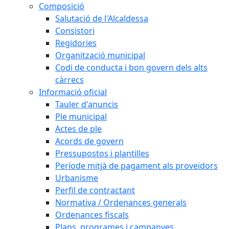
Composició
Salutació de l'Alcaldessa
Consistori
Regidories
Organització municipal
Codi de conducta i bon govern dels alts
càrrecs
Informació oficial
Tauler d'anuncis
Ple municipal
Actes de ple
Acords de govern
Pressupostos i plantilles
Període mitjà de pagament als proveïdors
Urbanisme
Perfil de contractant
Normativa / Ordenances generals
Ordenances fiscals
Plans, programes i campanyes