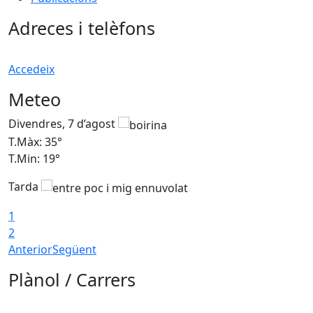
Adreces i telèfons
Accedeix
Meteo
Divendres, 7 d’agost
D
T.Màx: 35°
T
T.Min: 19°
T
Tarda
T
1
2
Anterior
Següent
Plànol / Carrers