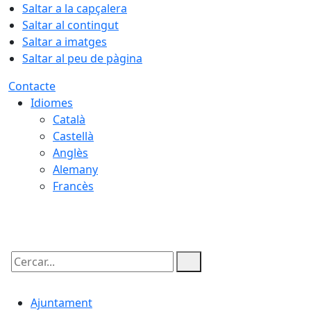
Saltar a la capçalera
Saltar al contingut
Saltar a imatges
Saltar al peu de pàgina
Contacte
Idiomes
Català
Castellà
Anglès
Alemany
Francès
06.08.2026 | 17:47
Cercar:
Ajuntament