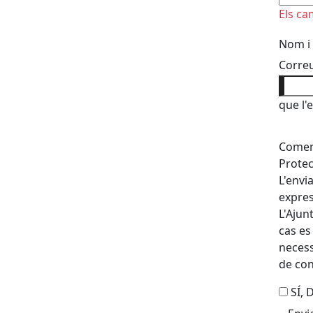
Els ca
Nom i
Correu
que l'
Coment
Protec
L'envi
expres
L'Ajun
cas es
necess
de con
SÍ,