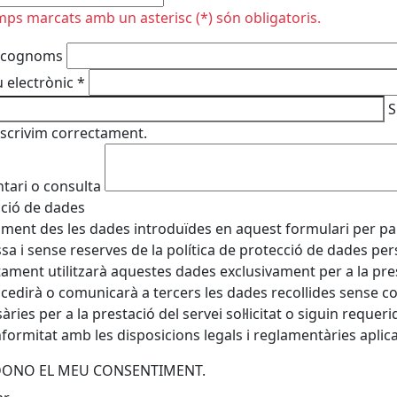
mps marcats amb un asterisc (*) són obligatoris.
 cognoms
 electrònic
*
S
escrivim correctament.
ari o consulta
ció de dades
ament des les dades introduïdes en aquest formulari per part
sa i sense reserves de la política de protecció de dades pe
tament utilitzarà aquestes dades exclusivament per a la prest
 cedirà o comunicarà a tercers les dades recollides sense c
àries per a la prestació del servei sol·licitat o siguin reque
formitat amb les disposicions legals i reglamentàries apli
 DONO EL MEU CONSENTIMENT.