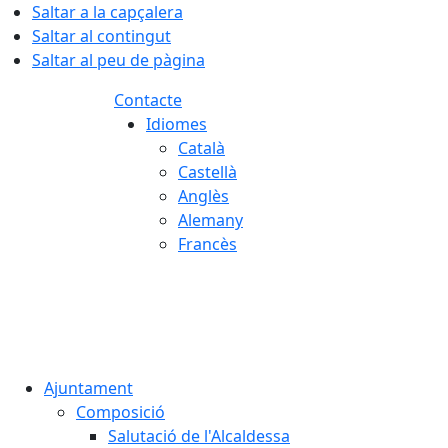
Saltar a la capçalera
Saltar al contingut
Saltar al peu de pàgina
Contacte
Idiomes
Català
Castellà
Anglès
Alemany
Francès
05.08.2026 | 22:43
Ajuntament
Composició
Salutació de l'Alcaldessa