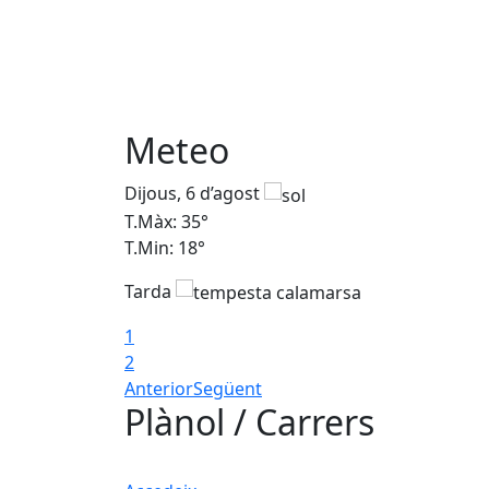
Meteo
Dijous, 6 d’agost
T.Màx: 35°
T.Min: 18°
Tarda
1
2
Anterior
Següent
Plànol / Carrers