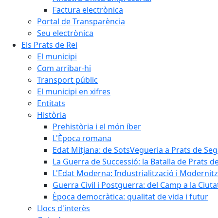
Factura electrònica
Portal de Transparència
Seu electrònica
Els Prats de Rei
El municipi
Com arribar-hi
Transport públic
El municipi en xifres
Entitats
Història
Prehistòria i el món íber
L'Època romana
Edat Mitjana: de SotsVegueria a Prats de Se
La Guerra de Successió: la Batalla de Prats de
L'Edat Moderna: Industrialització i Modernit
Guerra Civil i Postguerra: del Camp a la Ciuta
Època democràtica: qualitat de vida i futur
Llocs d'interès