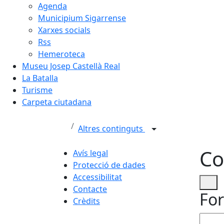
Agenda
Municipium Sigarrense
Xarxes socials
Rss
Hemeroteca
Museu Josep Castellà Real
La Batalla
Turisme
Carpeta ciutadana
Altres continguts
Co
Avís legal
Protecció de dades
Accessibilitat
Contacte
For
Crèdits
No om