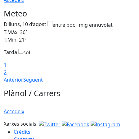
Accedeix
Meteo
Dilluns, 10 d’agost
D
T.Màx: 36°
T
T.Min: 21°
T
Tarda
T
1
2
Anterior
Següent
Plànol / Carrers
Accedeix
Xarxes socials:
Crèdits