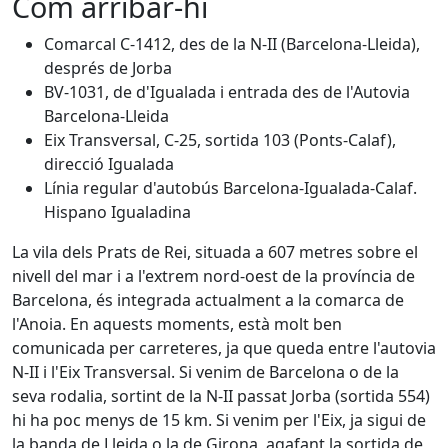
Com arribar-hi
Comarcal C-1412, des de la N-II (Barcelona-Lleida),
després de Jorba
BV-1031, de d'Igualada i entrada des de l'Autovia
Barcelona-Lleida
Eix Transversal, C-25, sortida 103 (Ponts-Calaf),
direcció Igualada
Línia regular d'autobús Barcelona-Igualada-Calaf.
Hispano Igualadina
La vila dels Prats de Rei, situada a 607 metres sobre el
nivell del mar i a l'extrem nord-oest de la província de
Barcelona, és integrada actualment a la comarca de
l'Anoia. En aquests moments, està molt ben
comunicada per carreteres, ja que queda entre l'autovia
N-II i l'Eix Transversal. Si venim de Barcelona o de la
seva rodalia, sortint de la N-II passat Jorba (sortida 554)
hi ha poc menys de 15 km. Si venim per l'Eix, ja sigui de
la banda de Lleida o la de Girona, agafant la sortida de