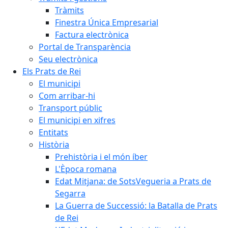
Tràmits
Finestra Única Empresarial
Factura electrònica
Portal de Transparència
Seu electrònica
Els Prats de Rei
El municipi
Com arribar-hi
Transport públic
El municipi en xifres
Entitats
Història
Prehistòria i el món íber
L'Època romana
Edat Mitjana: de SotsVegueria a Prats de
Segarra
La Guerra de Successió: la Batalla de Prats
de Rei