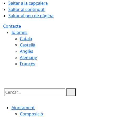
Saltar a la capçalera
Saltar al contingut
Saltar al peu de pàgina
Contacte
Idiomes
Català
Castellà
Anglès
Alemany
Francès
10.08.2026 | 05:07
Cercar:
Ajuntament
Composició