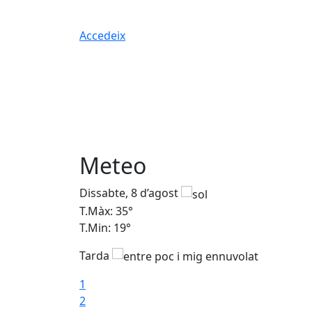
Accedeix
Meteo
Dissabte, 8 d’agost
T.Màx: 35°
T.Min: 19°
Tarda
1
2