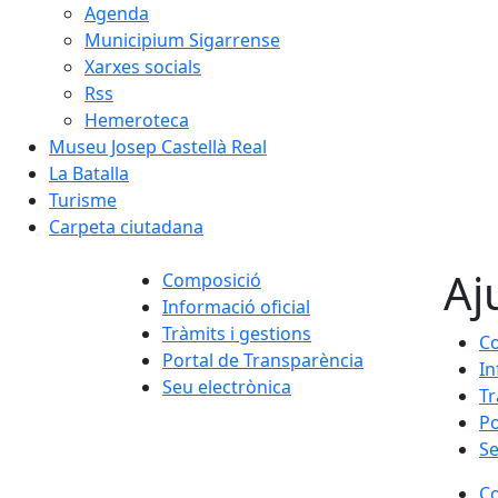
Agenda
Municipium Sigarrense
Xarxes socials
Rss
Hemeroteca
Museu Josep Castellà Real
La Batalla
Turisme
Carpeta ciutadana
Aj
Composició
Informació oficial
Tràmits i gestions
C
Portal de Transparència
In
Seu electrònica
Tr
Po
Se
C