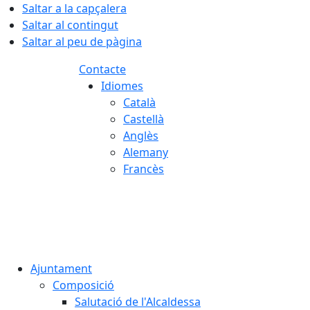
Saltar a la capçalera
Saltar al contingut
Saltar al peu de pàgina
Contacte
Idiomes
Català
Castellà
Anglès
Alemany
Francès
08.08.2026 | 01:51
Ajuntament
Composició
Salutació de l'Alcaldessa