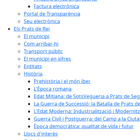
Factura electrònica
Portal de Transparència
Seu electrònica
Els Prats de Rei
El municipi
Com arribar-hi
Transport públic
El municipi en xifres
Entitats
Història
Prehistòria i el món íber
L'Època romana
Edat Mitjana: de SotsVegueria a Prats de Se
La Guerra de Successió: la Batalla de Prats de
L'Edat Moderna: Industrialització i Modernit
Guerra Civil i Postguerra: del Camp a la Ciuta
Època democràtica: qualitat de vida i futur
Llocs d'interès