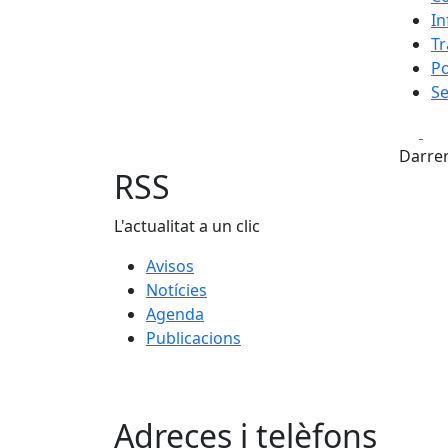
In
Tr
Po
Se
Fa
Darrer
RSS
L'actualitat a un clic
Avisos
Notícies
Agenda
Publicacions
Adreces i telèfons