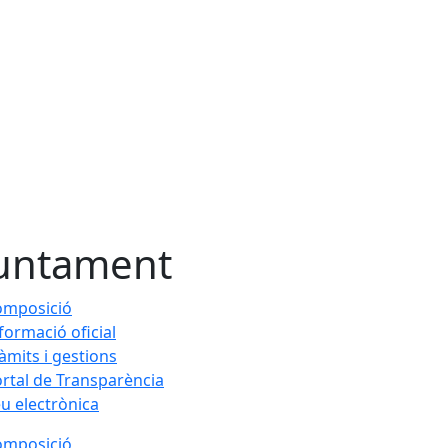
untament
omposició
formació oficial
àmits i gestions
rtal de Transparència
u electrònica
omposició