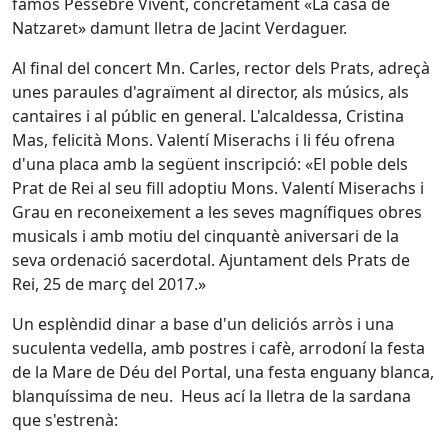
famós Pessebre Vivent, concretament «La casa de
Natzaret» damunt lletra de Jacint Verdaguer.
Al final del concert Mn. Carles, rector dels Prats, adreçà
unes paraules d'agraïment al director, als músics, als
cantaires i al públic en general. L'alcaldessa, Cristina
Mas, felicità Mons. Valentí Miserachs i li féu ofrena
d'una placa amb la següent inscripció: «El poble dels
Prat de Rei al seu fill adoptiu Mons. Valentí Miserachs i
Grau en reconeixement a les seves magnífiques obres
musicals i amb motiu del cinquantè aniversari de la
seva ordenació sacerdotal. Ajuntament dels Prats de
Rei, 25 de març del 2017.»
Un esplèndid dinar a base d'un deliciós arròs i una
suculenta vedella, amb postres i cafè, arrodoní la festa
de la Mare de Déu del Portal, una festa enguany blanca,
blanquíssima de neu. Heus ací la lletra de la sardana
que s'estrenà: