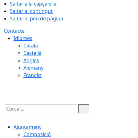
Saltar a la capçalera
Saltar al contingut
Saltar al peu de pàgina
Contacte
Idiomes
Català
Castellà
Anglès
Alemany
Francès
08.08.2026 | 03:25
Cercar:
Ajuntament
Composició