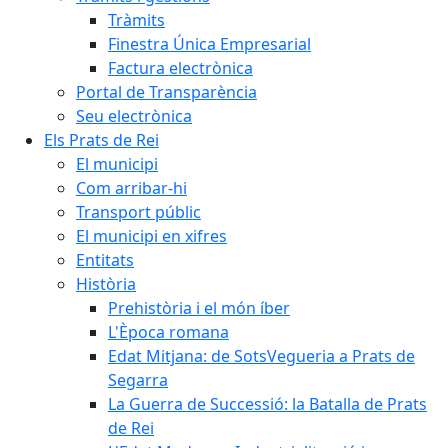
Tràmits
Finestra Única Empresarial
Factura electrònica
Portal de Transparència
Seu electrònica
Els Prats de Rei
El municipi
Com arribar-hi
Transport públic
El municipi en xifres
Entitats
Història
Prehistòria i el món íber
L'Època romana
Edat Mitjana: de SotsVegueria a Prats de
Segarra
La Guerra de Successió: la Batalla de Prats
de Rei