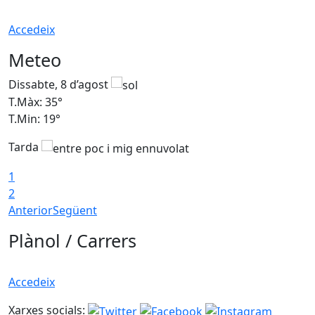
Accedeix
Meteo
Dissabte, 8 d’agost
D
T.Màx: 35°
T
T.Min: 19°
T
Tarda
1
2
Anterior
Següent
Plànol / Carrers
Accedeix
Xarxes socials: