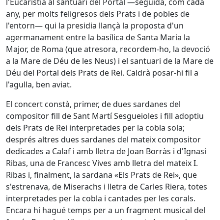
l'Eucaristia al santuari del Portal —seguida, com cada
any, per molts feligresos dels Prats i de pobles de
l'entorn— qui la presidia llançà la proposta d'un
agermanament entre la basílica de Santa Maria la
Major, de Roma (que atresora, recordem-ho, la devoció
a la Mare de Déu de les Neus) i el santuari de la Mare de
Déu del Portal dels Prats de Rei. Caldrà posar-hi fil a
l'agulla, ben aviat.
El concert constà, primer, de dues sardanes del
compositor fill de Sant Martí Sesgueioles i fill adoptiu
dels Prats de Rei interpretades per la cobla sola;
després altres dues sardanes del mateix compositor
dedicades a Calaf i amb lletra de Joan Borràs i d'Ignasi
Ribas, una de Francesc Vives amb lletra del mateix I.
Ribas i, finalment, la sardana «Els Prats de Rei», que
s'estrenava, de Miserachs i lletra de Carles Riera, totes
interpretades per la cobla i cantades per les corals.
Encara hi hagué temps per a un fragment musical del