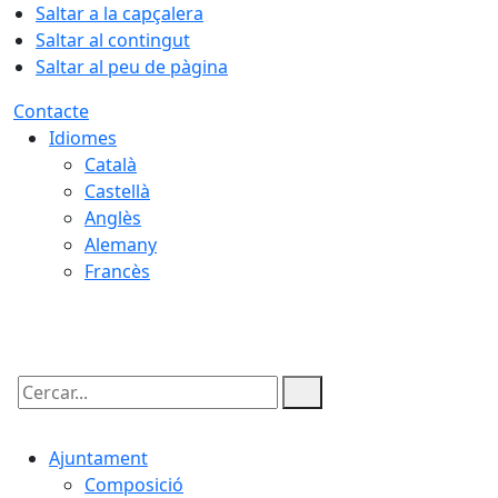
Saltar a la capçalera
Saltar al contingut
Saltar al peu de pàgina
Contacte
Idiomes
Català
Castellà
Anglès
Alemany
Francès
07.08.2026 | 14:24
Cercar:
Ajuntament
Composició