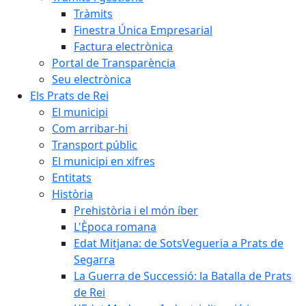
Tràmits
Finestra Única Empresarial
Factura electrònica
Portal de Transparència
Seu electrònica
Els Prats de Rei
El municipi
Com arribar-hi
Transport públic
El municipi en xifres
Entitats
Història
Prehistòria i el món íber
L'Època romana
Edat Mitjana: de SotsVegueria a Prats de
Segarra
La Guerra de Successió: la Batalla de Prats
de Rei