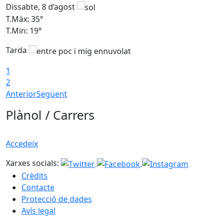
Dissabte, 8 d’agost
D
T.Màx: 35°
T
T.Min: 19°
T
Tarda
1
2
Anterior
Següent
Plànol / Carrers
Accedeix
Xarxes socials:
Crèdits
Contacte
Protecció de dades
Avís legal