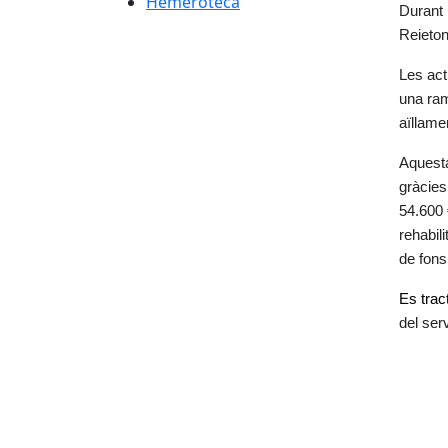
Hemeroteca
Durant l
Reieton
Les act
una ram
aïllame
Aquesta
gràcies
54.600 
rehabil
de fons
Es trac
del serv