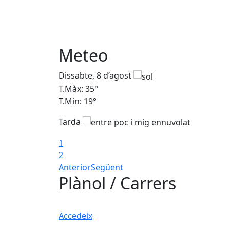
Meteo
Dissabte, 8 d’agost
T.Màx: 35°
T.Min: 19°
Tarda
1
2
Anterior
Següent
Plànol / Carrers
Accedeix