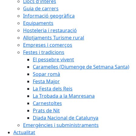
Llocs d'interès
Guia de carrers
Informació geogràfica
Equipaments
Hosteleria i restauració
Allotjaments Turisme rural
Empreses i comerços
Festes i tradicions
El pessebre vivent
Caramelles (Diumenge de Setmana Santa)
Sopar romà
Festa Major
La Festa dels Reis
La Trobada a la Manresana
Carnestoltes
Prats de Nit
Diada Nacional de Catalunya
Emergències i subministraments
Actualitat