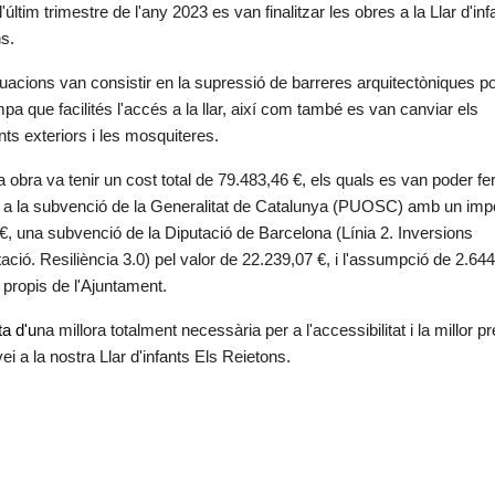
'últim trimestre de l'any 2023 es van finalitzar les obres a la Llar d'inf
s.
uacions van consistir en la supressió de barreres arquitectòniques po
pa que facilités l'accés a la llar, així com també es van canviar els 
nts exteriors i les mosquiteres.
 obra va tenir un cost total de 79.483,46 €, els quals es van poder fer 
 a la subvenció de la Generalitat de Catalunya (PUOSC) amb un impo
€, una subvenció de la Diputació de Barcelona (Línia 2. Inversions 
itació. Resiliència 3.0) pel valor de 22.239,07 €, i l'assumpció de 2.644
 propis de l'Ajuntament.
ta d'u
na millora totalment necessària per a l'accessibilitat i la millor pr
ei a la nostra Llar d'infants Els Reietons.