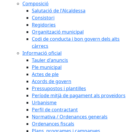
Composició
Salutació de l'Alcaldessa
Consistori
Regidories
Organització municipal
Codi de conducta i bon govern dels alts
càrrecs
Informació oficial
Tauler d'anuncis
Ple municipal
Actes de ple
Acords de govern
Pressupostos i plantilles
Període mitjà de pagament als proveïdors
Urbanisme
Perfil de contractant
Normativa / Ordenances generals
Ordenances fiscals
Plans, programes i campanyes