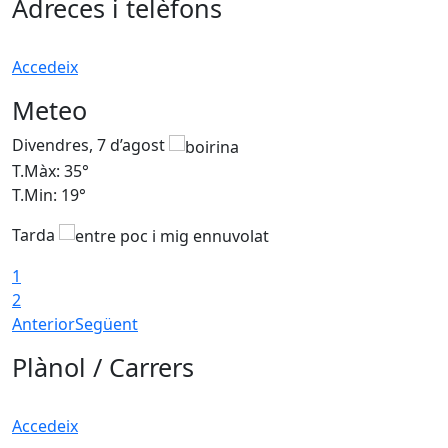
Adreces i telèfons
Accedeix
Meteo
Divendres, 7 d’agost
D
T.Màx: 35°
T
T.Min: 19°
T
Tarda
T
1
2
Anterior
Següent
Plànol / Carrers
Accedeix