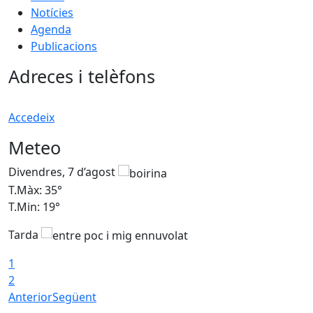
Notícies
Agenda
Publicacions
Adreces i telèfons
Accedeix
Meteo
Divendres, 7 d’agost
D
T.Màx: 35°
T
T.Min: 19°
T
Tarda
T
1
2
Anterior
Següent