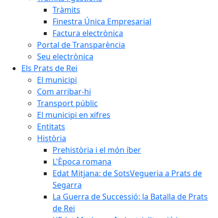
Tràmits
Finestra Única Empresarial
Factura electrònica
Portal de Transparència
Seu electrònica
Els Prats de Rei
El municipi
Com arribar-hi
Transport públic
El municipi en xifres
Entitats
Història
Prehistòria i el món íber
L'Època romana
Edat Mitjana: de SotsVegueria a Prats de
Segarra
La Guerra de Successió: la Batalla de Prats
de Rei