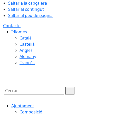
Saltar a la capçalera
Saltar al contingut
Saltar al peu de pàgina
Contacte
Idiomes
Català
Castellà
Anglès
Alemany
Francès
07.08.2026 | 06:02
Cercar:
Ajuntament
Composició