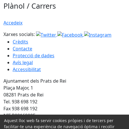
Plànol / Carrers
Accedeix
Xarxes socials:
Crèdits
Contacte
Protecció de dades
Avís legal
Accessibilitat
Ajuntament dels Prats de Rei
Plaça Major, 1
08281 Prats de Rei
Tel. 938 698 192
Fax 938 698 192
NIF P0816900E
Aquest lloc web fa servir cookies pròpies i de tercers per
facilitar-te una experiència de navegació òptima i recollir
Amb la col·laboració de: