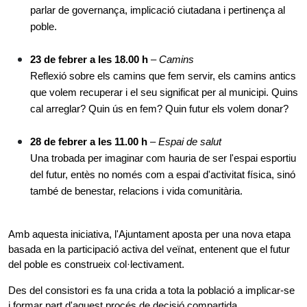
parlar de governança, implicació ciutadana i pertinença al 
poble.
23 de febrer a les 18.00 h
 – 
Camins
Reflexió sobre els camins que fem servir, els camins antics 
que volem recuperar i el seu significat per al municipi. Quins 
cal arreglar? Quin ús en fem? Quin futur els volem donar?
28 de febrer a les 11.00 h
 – 
Espai de salut
Una trobada per imaginar com hauria de ser l'espai esportiu 
del futur, entès no només com a espai d'activitat física, sinó 
també de benestar, relacions i vida comunitària.
Amb aquesta iniciativa, l'Ajuntament aposta per una nova etapa 
basada en la participació activa del veïnat, entenent que el futur 
del poble es construeix col·lectivament.
Des del consistori es fa una crida a tota la població a implicar-se 
i formar part d'aquest procés de decisió compartida.