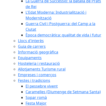
La Guerra de Successió: la Batalla de Prats
de Rei
L'Edat Moderna: Industrialització i
Modernització
Guerra Civil i Postguerra: del Camp a la
Ciutat
Època democràtica: qualitat de vida i futur
Llocs d'interès
Guia de carrers
Informació geogràfica
Equipaments
Hosteleria i restauració
Allotjaments Turisme rural
Empreses i comerços
Festes i tradicions
El pessebre vivent
Caramelles (Diumenge de Setmana Santa)
Sopar romà
Festa Major