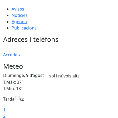
Avisos
Notícies
Agenda
Publicacions
Adreces i telèfons
Accedeix
Meteo
Diumenge, 9 d’agost
D
T.Màx: 37°
T
T.Min: 18°
T
Tarda
T
1
2