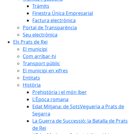
Tràmits
Finestra Única Empresarial
Factura electrònica
Portal de Transparència
Seu electrònica
Els Prats de Rei
El municipi
Com arribar-hi
Transport públic
El municipi en xifres
Entitats
Història
Prehistòria i el món íber
L'Època romana
Edat Mitjana: de SotsVegueria a Prats de
Segarra
La Guerra de Successió: la Batalla de Prats
de Rei