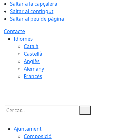
Saltar a la capçalera
Saltar al contingut
Saltar al peu de pàgina
Contacte
Idiomes
Català
Castellà
Anglès
Alemany
Francès
08.08.2026 | 19:53
Cercar:
Ajuntament
Composició