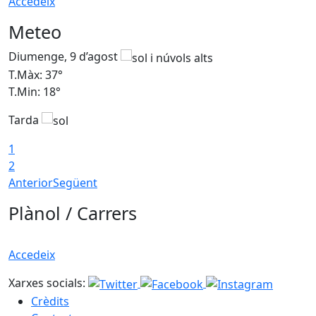
Accedeix
Meteo
Diumenge, 9 d’agost
D
T.Màx: 37°
T
T.Min: 18°
T
Tarda
T
1
2
Anterior
Següent
Plànol / Carrers
Accedeix
Xarxes socials:
Crèdits