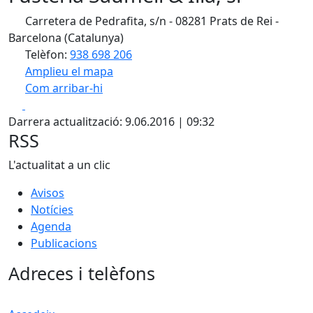
Carretera de Pedrafita, s/n - 08281 Prats de Rei -
Barcelona (Catalunya)
Telèfon:
938 698 206
Amplieu el mapa
Com arribar-hi
Leaflet
| ©
OpenStreetMap
contributors
Facebook
X
+
Darrera actualització: 9.06.2016 | 09:32
−
RSS
L'actualitat a un clic
Avisos
Notícies
Agenda
Publicacions
Adreces i telèfons