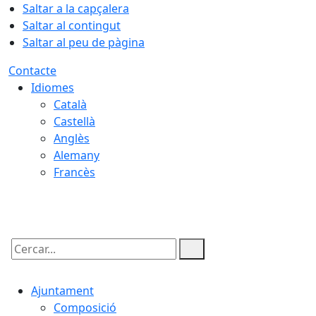
Saltar a la capçalera
Saltar al contingut
Saltar al peu de pàgina
Contacte
Idiomes
Català
Castellà
Anglès
Alemany
Francès
09.08.2026 | 12:48
Cercar:
Ajuntament
Composició