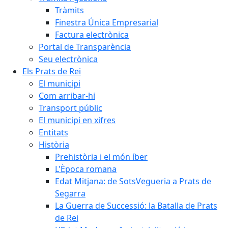
Tràmits
Finestra Única Empresarial
Factura electrònica
Portal de Transparència
Seu electrònica
Els Prats de Rei
El municipi
Com arribar-hi
Transport públic
El municipi en xifres
Entitats
Història
Prehistòria i el món íber
L'Època romana
Edat Mitjana: de SotsVegueria a Prats de
Segarra
La Guerra de Successió: la Batalla de Prats
de Rei