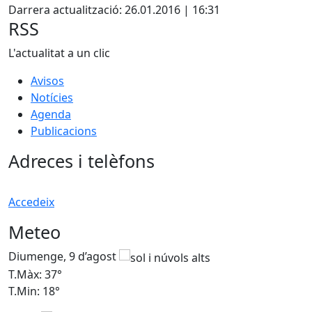
Darrera actualització: 26.01.2016 | 16:31
RSS
L'actualitat a un clic
Avisos
Notícies
Agenda
Publicacions
Adreces i telèfons
Accedeix
Meteo
Diumenge, 9 d’agost
D
T.Màx: 37°
T
T.Min: 18°
T