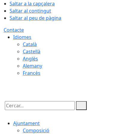
Saltar a la capçalera
Saltar al contingut
Saltar al peu de pàgina
Contacte
Idiomes
Català
Castellà
Anglès
Alemany
Francès
09.08.2026 | 08:03
Cercar:
Ajuntament
Composició