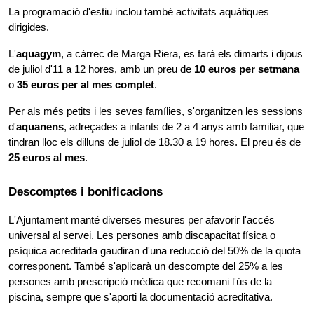
La programació d'estiu inclou també activitats aquàtiques 
dirigides.
L'
aquagym
, a càrrec de Marga Riera, es farà els dimarts i dijous 
de juliol d'11 a 12 hores, amb un preu de 
10 euros per setmana
o 
35 euros per al mes complet
.
Per als més petits i les seves famílies, s'organitzen les sessions 
d'
aquanens
, adreçades a infants de 2 a 4 anys amb familiar, que 
tindran lloc els dilluns de juliol de 18.30 a 19 hores. El preu és de 
25 euros al mes
.
Descomptes i bonificacions
L'Ajuntament manté diverses mesures per afavorir l'accés 
universal al servei. Les persones amb discapacitat física o 
psíquica acreditada gaudiran d'una reducció del 50% de la quota 
corresponent. També s'aplicarà un descompte del 25% a les 
persones amb prescripció mèdica que recomani l'ús de la 
piscina, sempre que s'aporti la documentació acreditativa.