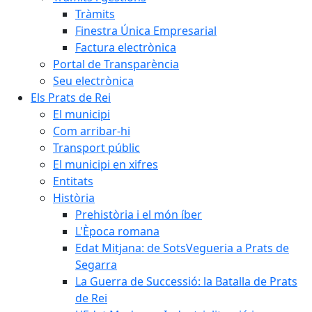
Tràmits
Finestra Única Empresarial
Factura electrònica
Portal de Transparència
Seu electrònica
Els Prats de Rei
El municipi
Com arribar-hi
Transport públic
El municipi en xifres
Entitats
Història
Prehistòria i el món íber
L'Època romana
Edat Mitjana: de SotsVegueria a Prats de
Segarra
La Guerra de Successió: la Batalla de Prats
de Rei