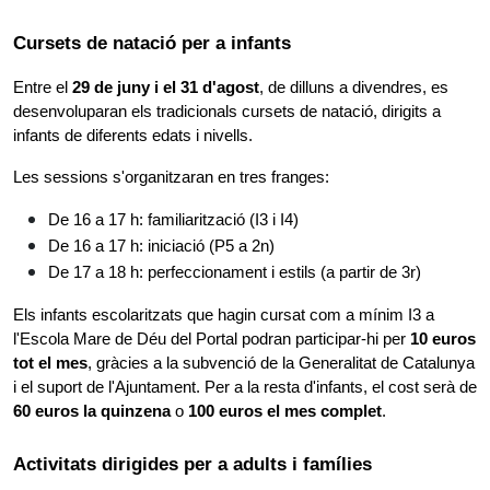
Cursets de natació per a infants
Entre el 
29 de juny i el 31 d'agost
, de dilluns a divendres, es 
desenvoluparan els tradicionals cursets de natació, dirigits a 
infants de diferents edats i nivells.
Les sessions s'organitzaran en tres franges:
De 16 a 17 h: familiarització (I3 i I4)
De 16 a 17 h: iniciació (P5 a 2n)
De 17 a 18 h: perfeccionament i estils (a partir de 3r)
Els infants escolaritzats que hagin cursat com a mínim I3 a 
l'Escola Mare de Déu del Portal podran participar-hi per 
10 euros 
tot el mes
, gràcies a la subvenció de la Generalitat de Catalunya 
i el suport de l'Ajuntament. Per a la resta d'infants, el cost serà de 
60 euros la quinzena
 o 
100 euros el mes complet
.
Activitats dirigides per a adults i famílies