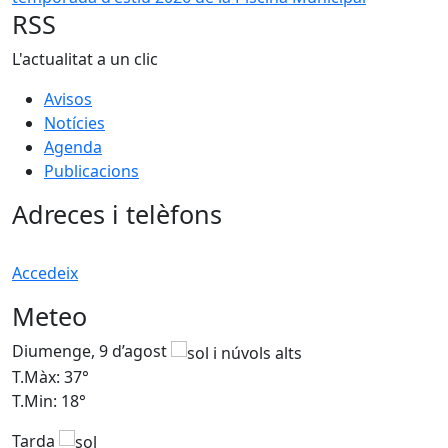
RSS
L'actualitat a un clic
Avisos
Notícies
Agenda
Publicacions
Adreces i telèfons
Accedeix
Meteo
Diumenge, 9 d’agost
D
T.Màx: 37°
T
T.Min: 18°
T
Tarda
T