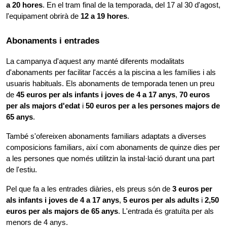
a 20 hores
. En el tram final de la temporada, del 17 al 30 d'agost, 
l'equipament obrirà de 
12 a 19 hores
.
Abonaments i entrades
La campanya d'aquest any manté diferents modalitats 
d'abonaments per facilitar l'accés a la piscina a les famílies i als 
usuaris habituals. Els abonaments de temporada tenen un preu 
de 
45 euros per als infants i joves de 4 a 17 anys
, 
70 euros 
per als majors d'edat
 i 
50 euros per a les persones majors de 
65 anys
.
També s'ofereixen abonaments familiars adaptats a diverses 
composicions familiars, així com abonaments de quinze dies per 
a les persones que només utilitzin la instal·lació durant una part 
de l'estiu.
Pel que fa a les entrades diàries, els preus són de 
3 euros per 
als infants i joves de 4 a 17 anys
, 
5 euros per als adults
 i 
2,50 
euros per als majors de 65 anys
. L'entrada és gratuïta per als 
menors de 4 anys.