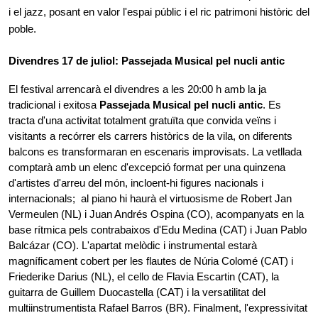
i el jazz, posant en valor l'espai públic i el ric patrimoni històric del 
poble.
Divendres 17 de juliol: Passejada Musical pel nucli antic
El festival arrencarà el divendres a les 20:00 h amb la ja 
tradicional i exitosa 
Passejada Musical pel nucli antic
. Es 
tracta d'una activitat totalment gratuïta que convida veïns i 
visitants a recórrer els carrers històrics de la vila, on diferents 
balcons es transformaran en escenaris improvisats. La vetllada 
comptarà amb un elenc d'excepció format per una quinzena 
d'artistes d'arreu del món, incloent-hi figures nacionals i 
internacionals;  al piano hi haurà el virtuosisme de Robert Jan 
Vermeulen (NL) i Juan Andrés Ospina (CO), acompanyats en la 
base rítmica pels contrabaixos d'Edu Medina (CAT) i Juan Pablo 
Balcázar (CO). L'apartat melòdic i instrumental estarà 
magníficament cobert per les flautes de Núria Colomé (CAT) i 
Friederike Darius (NL), el cello de Flavia Escartin (CAT), la 
guitarra de Guillem Duocastella (CAT) i la versatilitat del 
multiinstrumentista Rafael Barros (BR). Finalment, l'expressivitat 