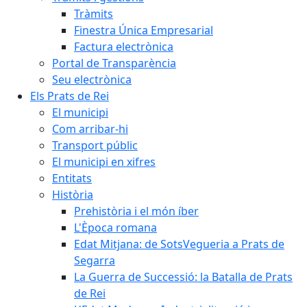
Tràmits
Finestra Única Empresarial
Factura electrònica
Portal de Transparència
Seu electrònica
Els Prats de Rei
El municipi
Com arribar-hi
Transport públic
El municipi en xifres
Entitats
Història
Prehistòria i el món íber
L'Època romana
Edat Mitjana: de SotsVegueria a Prats de
Segarra
La Guerra de Successió: la Batalla de Prats
de Rei