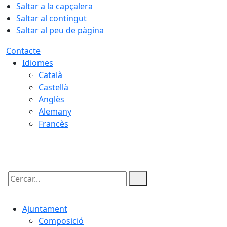
Saltar a la capçalera
Saltar al contingut
Saltar al peu de pàgina
Contacte
Idiomes
Català
Castellà
Anglès
Alemany
Francès
07.08.2026 | 03:57
Cercar:
Ajuntament
Composició