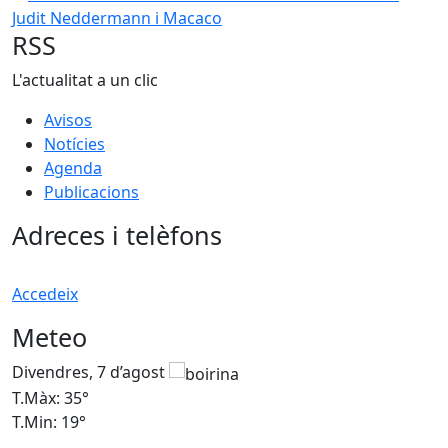
RSS
L'actualitat a un clic
Avisos
Notícies
Agenda
Publicacions
Adreces i telèfons
Accedeix
Meteo
Divendres, 7 d’agost
D
T.Màx: 35°
T
T.Min: 19°
T