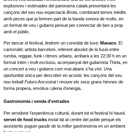
explosives i estimades del panorama català presentarà les 
cançons del seu nou espectacle 
Brota
, combinant temes inèdits 
amb peces que ja formen part de la banda sonora de molts, en 
un format de veu i guitarra pensat per connectar de ben a prop 
amb el públic.
Per tancar el festival, tindrem un convidat de luxe: 
Macaco
. El 
carismàtic artista barceloní, referent absolut de la fusió entre 
rumba, reggae, funk i ritmes urbans, arribarà a les 22:30 h en un 
format íntim i molt exclusiu, acompanyat del guitarrista Thirta, en 
un concert a veu i guitarra com mai abans s'ha vist. Una 
oportunitat única per descobrir en acústic les cançons del seu 
nou treball 
Futuro Ancestral
 i reviure els seus grans himnes de 
forma propera, emotiva i plena d'energia.
Gastronomia i venda d'entrades
Per arrodonir l'experiència cultural, durant tot el festival hi haurà 
servei de food trucks
 instal·lat al centre del poble perquè els 
assistents puguin gaudir de la millor gastronomia en un ambient 