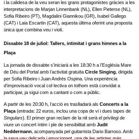
i la calidesa de la veu seran les grans protagonistes gràcies a les 
interpretacions de Marjan Linnenbank (NL), Ellen Pieterse (NL), 
Sofia Ribeiro (PT), Magdalini Giannikou (GR), Isabel Gallego 
(CAT) i Laia Escartin (CAT), aquesta última oferint una proposta 
única que combina veu i violí.
Dissabte 18 de juliol: Tallers, intimitat i grans himnes a la 
Plaça
La jornada de dissabte s'iniciarà a les 18:30 h a l'Església Mare 
de Déu del Portal amb l'activitat gratuïta 
Circle Singing
, dirigida 
per Sofia Ribeiro i Juan Andrés Ospina. Una experiència 
d'improvisació vocal col·lectiva on tothom està convidat a 
participar, ja sigui com a cantant o com a públic.
A partir de les 20:30 h, l'acció es traslladarà als 
Concerts a la 
Plaça
 (entrada: 22 euros, inclou una copa de vi i dues tapes de 
Singulars
). El primer gran reclam de la nit serà el privilegi de 
viure un concert íntim i ple de sensibilitat amb 
Judit 
Neddermann
, acompanyada pel guitarrista Dario Barroso. Amb 
la seva veu delicada i emocionant, una de les artistes més 