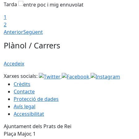
Tarda
T
1
2
Anterior
Següent
Plànol / Carrers
Accedeix
Xarxes socials:
Crèdits
Contacte
Protecció de dades
Avís legal
Accessibilitat
Ajuntament dels Prats de Rei
Plaça Major, 1