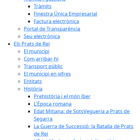
Tràmits
Finestra Única Empresarial
Factura electrònica
Portal de Transparència
Seu electrònica
Els Prats de Rei
El municipi
Com arribar-hi
Transport públic
El municipi en xifres
Entitats
Història
Prehistòria i el món íber
L'Època romana
Edat Mitjana: de SotsVegueria a Prats de
Segarra
La Guerra de Successió: la Batalla de Prats
de Rei