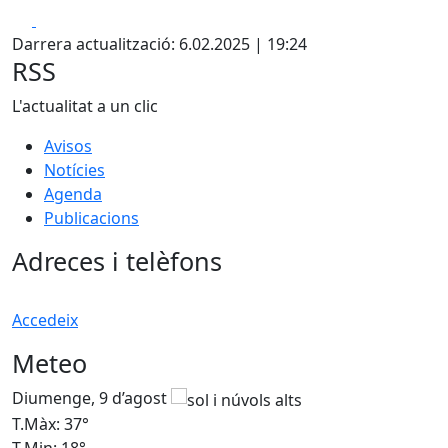
Facebook
X
Darrera actualització: 6.02.2025 | 19:24
RSS
L'actualitat a un clic
Avisos
Notícies
Agenda
Publicacions
Adreces i telèfons
Accedeix
Meteo
Diumenge, 9 d’agost
D
T.Màx: 37°
T
T.Min: 18°
T