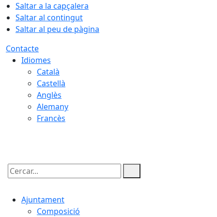
Saltar a la capçalera
Saltar al contingut
Saltar al peu de pàgina
Contacte
Idiomes
Català
Castellà
Anglès
Alemany
Francès
09.08.2026 | 10:16
Cercar:
Ajuntament
Composició