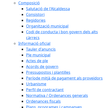
Composició
Salutació de l'Alcaldessa
Consistori
Regidories
Organització municipal
Codi de conducta i bon govern dels alts
càrrecs
Informació oficial
Tauler d'anuncis
Ple municipal
Actes de ple
Acords de govern
Pressupostos i plantilles
Període mitjà de pagament als proveïdors
Urbanisme
Perfil de contractant
Normativa / Ordenances generals
Ordenances fiscals
Plans, programes i campanyes