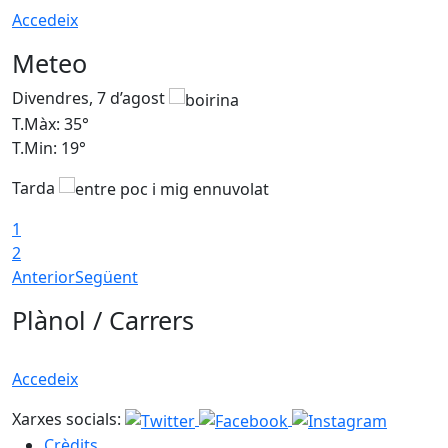
Accedeix
Meteo
Divendres, 7 d’agost
D
T.Màx: 35°
T
T.Min: 19°
T
Tarda
T
1
2
Anterior
Següent
Plànol / Carrers
Accedeix
Xarxes socials:
Crèdits