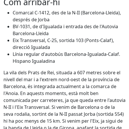
Com arribar-hi
Comarcal C-1412, des de la N-II (Barcelona-Lleida),
després de Jorba
BV-1031, de d'Igualada i entrada des de l'Autovia
Barcelona-Lleida
Eix Transversal, C-25, sortida 103 (Ponts-Calaf),
direcció Igualada
Línia regular d'autobús Barcelona-Igualada-Calaf.
Hispano Igualadina
La vila dels Prats de Rei, situada a 607 metres sobre el
nivell del mar i a l'extrem nord-oest de la província de
Barcelona, és integrada actualment a la comarca de
l'Anoia. En aquests moments, està molt ben
comunicada per carreteres, ja que queda entre l'autovia
N-II i l'Eix Transversal. Si venim de Barcelona o de la
seva rodalia, sortint de la N-II passat Jorba (sortida 554)
hi ha poc menys de 15 km. Si venim per l'Eix, ja sigui de
la banda de Lleida o la de Girona, agafant la sortida de