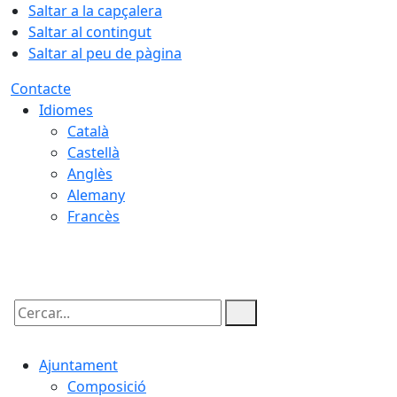
Saltar a la capçalera
Saltar al contingut
Saltar al peu de pàgina
Contacte
Idiomes
Català
Castellà
Anglès
Alemany
Francès
06.08.2026 | 09:49
Cercar:
Ajuntament
Composició