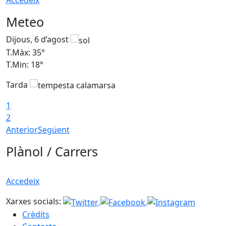
Accedeix
Meteo
Dijous, 6 d’agost
D
T.Màx: 35°
T
T.Min: 18°
T
Tarda
T
1
2
Anterior
Següent
Plànol / Carrers
Accedeix
Xarxes socials:
Crèdits