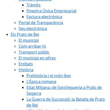
Tràmits
Finestra Única Empresarial
Factura electrònica
Portal de Transparència
Seu electrònica
Els Prats de Rei
El municipi
Com arribar-hi
Transport públic
El municipi en xifres
Entitats
Història
Prehistòria i el món íber
L'Època romana
Edat Mitjana: de SotsVegueria a Prats de
Segarra
La Guerra de Successió: la Batalla de Prats
de Rei