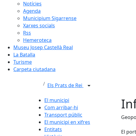
Notícies
Agenda
Municipium Sigarrense
Xarxes socials
Rss
Hemeroteca
Museu Josep Castellà Real
La Batalla
Turisme
Carpeta ciutadana
Els Prats de Rei
In
El municipi
Com arribar-hi
Transport públic
Geopo
El municipi en xifres
Entitats
El por