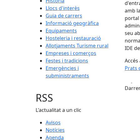
Història
d'entr
Llocs d'interès
amb la
Guia de carrers
portal
Informació geogràfica
admini
Equipaments
seu ab
Hosteleria i restauració
normal
Allotjaments Turisme rural
IDE de
Empreses i comerços
Festes i tradicions
Accés 
Emergències i
Prats 
subministraments
Fa
Darrer
RSS
L'actualitat a un clic
Avisos
Notícies
Agenda