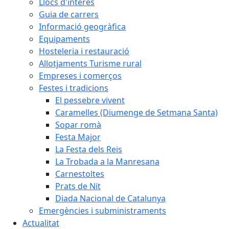
Llocs d'interès
Guia de carrers
Informació geogràfica
Equipaments
Hosteleria i restauració
Allotjaments Turisme rural
Empreses i comerços
Festes i tradicions
El pessebre vivent
Caramelles (Diumenge de Setmana Santa)
Sopar romà
Festa Major
La Festa dels Reis
La Trobada a la Manresana
Carnestoltes
Prats de Nit
Diada Nacional de Catalunya
Emergències i subministraments
Actualitat