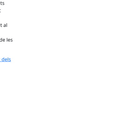
ats
t
t al
de les
 dels